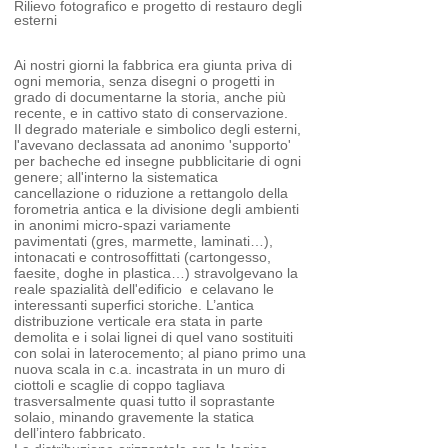
Rilievo fotografico e progetto di restauro degli
esterni
Ai nostri giorni la fabbrica era giunta priva di
ogni memoria, senza disegni o progetti in
grado di documentarne la storia, anche più
recente, e in cattivo stato di conservazione.
Il degrado materiale e simbolico degli esterni,
l'avevano declassata ad anonimo 'supporto'
per bacheche ed insegne pubblicitarie di ogni
genere; all'interno la sistematica
cancellazione o riduzione a rettangolo della
forometria antica e la divisione degli ambienti
in anonimi micro-spazi variamente
pavimentati (gres, marmette, laminati…),
intonacati e controsoffittati (cartongesso,
faesite, doghe in plastica…) stravolgevano la
reale spazialità dell'edificio e celavano le
interessanti superfici storiche.
L’antica
distribuzione verticale era stata in parte
demolita e i solai lignei di quel vano sostituiti
con solai in laterocemento; al piano primo una
nuova scala in c.a. incastrata in un muro di
ciottoli e scaglie di coppo tagliava
trasversalmente quasi tutto il soprastante
solaio, minando gravemente la statica
dell’intero fabbricato.